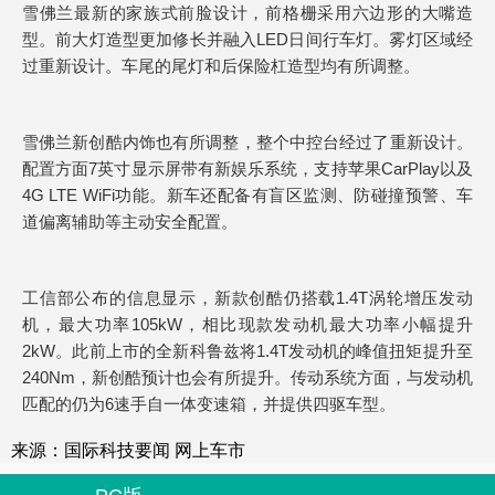
雪佛兰最新的家族式前脸设计，前格栅采用六边形的大嘴造
型。前大灯造型更加修长并融入LED日间行车灯。雾灯区域经
过重新设计。车尾的尾灯和后保险杠造型均有所调整。
雪佛兰新创酷内饰也有所调整，整个中控台经过了重新设计。
配置方面7英寸显示屏带有新娱乐系统，支持苹果CarPlay以及
4G LTE WiFi功能。新车还配备有盲区监测、防碰撞预警、车
道偏离辅助等主动安全配置。
工信部公布的信息显示，新款创酷仍搭载1.4T涡轮增压发动
机，最大功率105kW，相比现款发动机最大功率小幅提升
2kW。此前上市的全新科鲁兹将1.4T发动机的峰值扭矩提升至
240Nm，新创酷预计也会有所提升。传动系统方面，与发动机
匹配的仍为6速手自一体变速箱，并提供四驱车型。
来源：国际科技要闻
网上车市