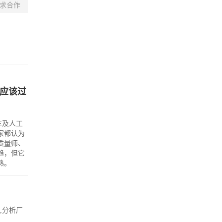
求合作
。
不应该过
车及人工
家都认为
质量师、
趋，但它
熟。
,分析厂
。