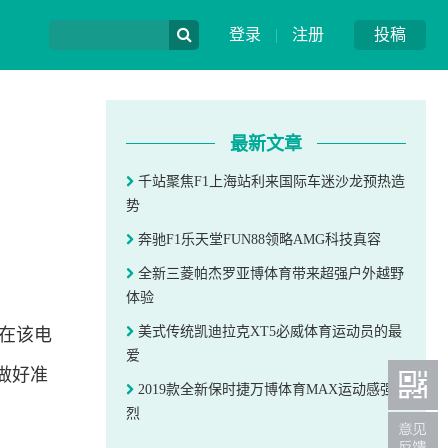
登录
|
注册
投稿
最新文章
千站聚焦F1上海站利来国际车迷沙龙预热造
势
奔驰F1乐天堂FUN88领略AMG科技真容
全新三菱帕杰罗亚博体育带来超强户外越野
体验
美式传统凯迪拉克XT5必威体育运动员的最
划在该电
爱
做好准
2019款全新保时捷万博体育MAX运动感强
烈