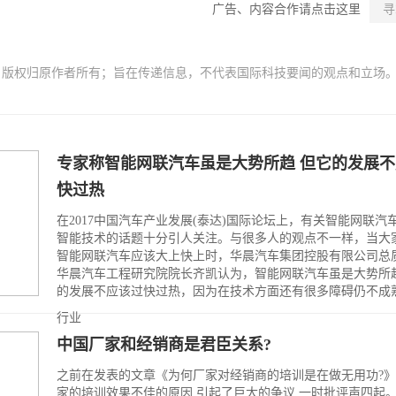
广告、内容合作请点击这里
寻
，版权归原作者所有；旨在传递信息，不代表国际科技要闻的观点和立场
专家称智能网联汽车虽是大势所趋 但它的发展
快过热
在2017中国汽车产业发展(泰达)国际论坛上，有关智能网联汽
智能技术的话题十分引人关注。与很多人的观点不一样，当大
智能网联汽车应该大上快上时，华晨汽车集团控股有限公司总
华晨汽车工程研究院院长齐凯认为，智能网联汽车虽是大势所
的发展不应该过快过热，因为在技术方面还有很多障碍仍不成
行业
中国厂家和经销商是君臣关系?
之前在发表的文章《为何厂家对经销商的培训是在做无用功?》
家的培训效果不佳的原因,引起了巨大的争议,一时批评声四起